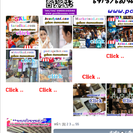
หน้า: [
1
]
2
3
...
55
หัวข้อ
/
เริ