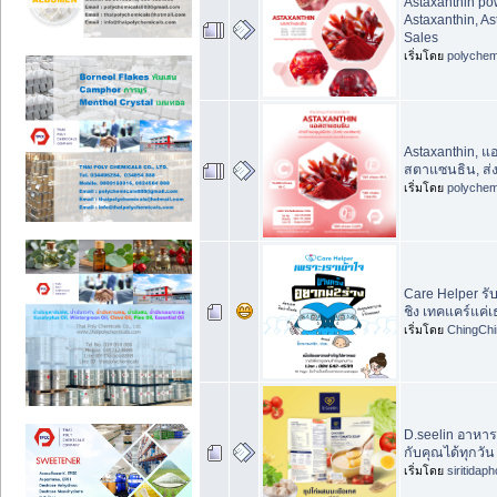
Astaxanthin p
Astaxanthin, As
Sales
เริ่มโดย
polychem
Astaxanthin, 
สตาแซนธิน, ส
เริ่มโดย
polychem
Care Helper รับ
ชิง เทคแคร์แค
เริ่มโดย
ChingChi
D.seelin อาหาร
กับคุณได้ทุกวั
เริ่มโดย
siritidap