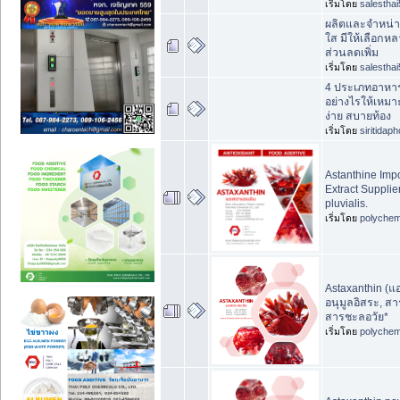
เริ่มโดย
salesthai
ผลิตและจำหน่าย
ใส มีให้เลือกห
ส่วนลดเพิ่ม
เริ่มโดย
salesthai
4 ประเภทอาหาร
อย่างไรให้เหมา
ง่าย สบายท้อง
เริ่มโดย
siritidap
Astanthine Impo
Extract Suppli
pluvialis.
เริ่มโดย
polychem
Astaxanthin (แ
อนุมูลอิสระ, ส
สารชะลอวัย*
เริ่มโดย
polychem