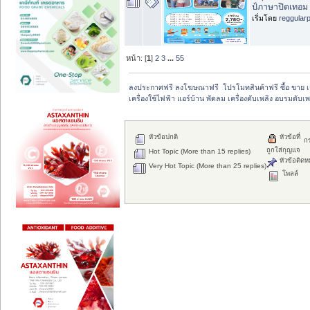
ป์ภาษาปิดเทอม
เริ่มโดย
reggular
หน้า: [
1
]
2
3
...
55
ลงประกาศฟรี ลงโฆษณาฟรี  โปรโมทสินค้าฟรี ซื้อ ขาย 
เครื่องใช้ไฟฟ้า แอร์บ้าน พัดลม เครื่องดับเพลิง อบรมดับเพ
หัวข้อปกติ
หัวข้อที่
ก
ถูกใส่กุญแจ
Hot Topic (More than 15 replies)
หัวข้อติดห
Very Hot Topic (More than 25 replies)
โพลล์