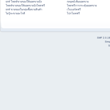
smf โพสต์ขายของให้ยอดขายปัง
กลยุทธ์เพิ่มยอดขาย
โพสต์ขายของให้ยอดขายปังโพสฟรี
โพสฟรีการกระตุ้นยอดขาย
smf ขายของในกลุ่มซื้อขายสินค้า
เว็บบอร์ดฟรี
ไม่รู้จะขายอะไรดี
โปรโมทฟรี
SMF 2.0.1
Simp
S