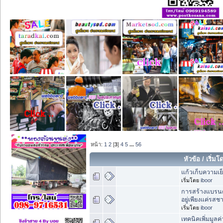
หน้า:
1
2
[
3
]
4
5
...
56
หัวข้อ
/
เริ่มโ
แก้วเก็บความเ
เริ่มโดย
iboor
การสร้างแบรนด์
อยู่เพียงแค่รสช
เริ่มโดย
iboor
เทคนิคเพิ่มมูลค