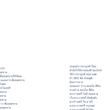
กลยุทธ์การหาลูกค้าใหม่
าเป้า
ทํายังไงให้ขายของดี ออนไลน์
ยอดขาย
วิธีการหาลูกค้าของ sale
ิ่มยอดขายให้ได้ผล
ทำ SEO ติด Google
างแผนการเพิ่มยอดขาย
ต้องการขาย
ouTube
ปล่อยเช่า บ้าน คอนโด ที่ดิน
ปรโมทฟรี
ขายบ้าน คอนโด ที่ดิน
อดขาย
ประกาศฟรี ไม่มี หมดอายุ
อดขาย
เว็บประกาศฟรี ติดอันดับ
ยอดขาย
ฝากร้านฟรี โพ ส ฟรี
 ๆ เพิ่มยอดขาย
ลงประกาศฟรี กรุงเทพ
ิ่มยอดขาย
ลงประกาศฟรี ทั่วไทย