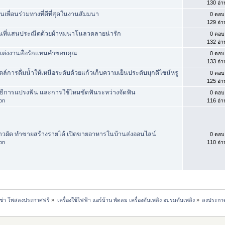
130 อ่า
นเพื่อนร่วมทางที่ดีที่สุดในงานสัมมนา
0 ตอบ
129 อ่า
ุ่นที่แสนประณีตด้วยผ้าห่มนาโนลวดลายน่ารัก
0 ตอบ
132 อ่า
ต่งงานสื่อรักแทนคำขอบคุณ
0 ตอบ
133 อ่า
ล์การดื่มน้ำให้เหนือระดับด้วยแก้วเก็บความเย็นประดับมุกดีไซน์หรู
0 ตอบ
125 อ่า
ิธีการแปรงฟัน และการใช้ไหมขัดฟันระหว่างจัดฟัน
0 ตอบ
hon
116 อ่า
้าวผัด ทำขายสร้างรายได้ เปิดขายอาหารในบ้านส่งออนไลน์
0 ตอบ
hon
110 อ่า
เช่า โพสลงประกาศฟรี
»
เครื่องใช้ไฟฟ้า แอร์บ้าน พัดลม เครื่องดับเพลิง อบรมดับเพลิง
»
ลงประกาศ