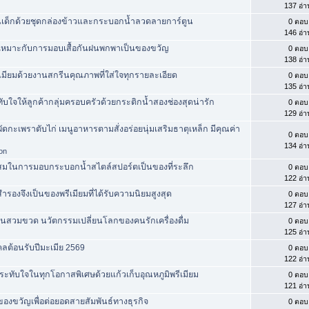
137 อ่า
เด็กด้วยชุดกล่องข้าวและกระบอกน้ำลวดลายการ์ตูน
0 ตอบ
146 อ่า
ี่เหมาะกับการมอบเสื้อกันฝนพกพาเป็นของขวัญ
0 ตอบ
138 อ่า
มียมด้วยงานสกรีนคุณภาพที่ใส่ใจทุกรายละเอียด
0 ตอบ
135 อ่า
บใจให้ลูกค้ากลุ่มครอบครัวด้วยกระติกน้ำสองช่องสุดน่ารัก
0 ตอบ
129 อ่า
ัดกะเพราตับไก่ เมนูอาหารตามสั่งอร่อยนุ่มเสริมธาตุเหล็ก มีคุณค่า
0 ตอบ
134 อ่า
hon
สมในการมอบกระบอกน้ำสไตล์สปอร์ตเป็นของที่ระลึก
0 ตอบ
122 อ่า
ำรองจึงเป็นของพรีเมียมที่ได้รับความนิยมสูงสุด
0 ตอบ
127 อ่า
็นสวมขวด นวัตกรรมเปลี่ยนโลกของคนรักเครื่องดื่ม
0 ตอบ
125 อ่า
ลต้อนรับปีมะเมีย 2569
0 ตอบ
122 อ่า
ทับใจในทุกโอกาสพิเศษด้วยแก้วเก็บอุณหภูมิพรีเมียม
0 ตอบ
121 อ่า
องขวัญเพื่อต่อยอดสายสัมพันธ์ทางธุรกิจ
0 ตอบ