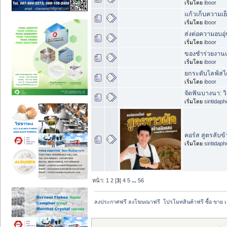
เริ่มโดย
iboor
แก้วเก็บความเย็
เริ่มโดย
iboor
ส่งต่อความอบอ
เริ่มโดย
iboor
ของชำร่วยงานแ
เริ่มโดย
iboor
ยกระดับไลฟ์สไต
เริ่มโดย
iboor
จัดฟันบางนา: ว
เริ่มโดย
siritidap
คอร์ส สูตรลับข
เริ่มโดย
siritidap
หน้า:
1
2
[
3
]
4
5
...
56
ลงประกาศฟรี ลงโฆษณาฟรี  โปรโมทสินค้าฟรี ซื้อ ขาย 