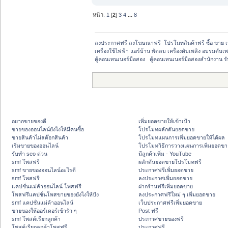
หน้า:
1
[
2
]
3
4
...
8
ลงประกาศฟรี ลงโฆษณาฟรี  โปรโมทสินค้าฟรี ซื้อ ขาย 
เครื่องใช้ไฟฟ้า แอร์บ้าน พัดลม เครื่องดับเพลิง อบรมดับเพ
ตู้คอนเทนเนอร์มือสอง   ตู้คอนเทนเนอร์มือสองสำนักงาน 
อยากขายของดี
เพิ่มยอดขายให้เข้าเป้า
ขายของออนไลน์ยังไงให้มีคนซื้อ
โปรโมทผลักดันยอดขาย
ขายสินค้าไม่สต๊อกสินค้า
โปรโมทแผนการเพิ่มยอดขายให้ได้ผล
เริ่มขายของออนไลน์
โปรโมทวิธีการวางแผนการเพิ่มยอดขา
รับทำ seo ด่วน
มีลูกค้าเพิ่ม - YouTube
smf โพสฟรี
ผลักดันยอดขายโปรโมทฟรี
smf ขายของออนไลน์อะไรดี
ประกาศฟรีเพิ่มยอดขาย
smf โพสฟรี
ลงประกาศเพิ่มยอดขาย
แคปชั่นแม่ค้าออนไลน์ โพสฟรี
ฝากร้านฟรีเพิ่มยอดขาย
โพสฟรีแคปชั่นโพสขายของยังไงให้ปัง
ลงประกาศฟรีใหม่ ๆ เพิ่มยอดขาย
smf แคปชั่นแม่ค้าออนไลน์
เว็บประกาศฟรีเพิ่มยอดขาย
ขายของให้ออร์เดอร์เข้ารัว ๆ
Post ฟรี
smf โพสต์เรียกลูกค้า
ประกาศขายของฟรี
โพสต์เรียกลูกค้าโพสฟรี
ประกาศฟรี