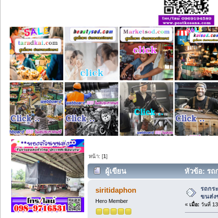
หน้า: [
1
]
ผู้เขียน
หัวข้อ: รถ
รถกระ
siritidaphon
ขนส่ง
Hero Member
«
เมื่อ:
วันที่ 1