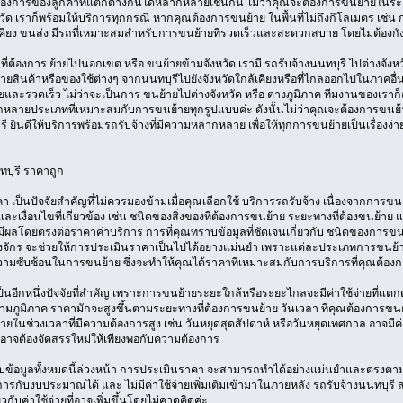
งการของลูกค้าที่แตกต่างกันได้หลากหลายเช่นกัน ไม่ว่าคุณจะต้องการขนย้ายในระยะท
วัด เราก็พร้อมให้บริการทุกกรณี หากคุณต้องการขนย้าย ในพื้นที่ไม่ถึงกิโลเมตร เช่น 
คียง ขนส่ง มีรถที่เหมาะสมสำหรับการขนย้ายที่รวดเร็วและสะดวกสบาย โดยไม่ต้องกังวลเ
ที่ต้องการ ย้ายไปนอกเขต หรือ ขนย้ายข้ามจังหวัด เรามี รถรับจ้างนนทบุรี ไปต่างจังหวั
ายสินค้าหรือของใช้ต่างๆ จากนนทบุรีไปยังจังหวัดใกล้เคียงหรือที่ไกลออกไปในภาค
ยและรวดเร็ว ไม่ว่าจะเป็นการ ขนย้ายไปต่างจังหวัด หรือ ต่างภูมิภาค ทีมงานของเรา
หลายประเภทที่เหมาะสมกับการขนย้ายทุกรูปแบบค่ะ ดังนั้นไม่ว่าคุณจะต้องการขนย้าย
รี ยินดีให้บริการพร้อมรถรับจ้างที่มีความหลากหลาย เพื่อให้ทุกการขนย้ายเป็นเรื่อ
ทบุรี ราคาถูก
คา เป็นปัจจัยสำคัญที่ไม่ควรมองข้ามเมื่อคุณเลือกใช้ บริการรถรับจ้าง เนื่องจากการ
เงื่อนไขที่เกี่ยวข้อง เช่น ชนิดของสิ่งของที่ต้องการขนย้าย ระยะทางที่ต้องขนย้าย 
ี้มีผลโดยตรงต่อราคาค่าบริการ การที่คุณทราบข้อมูลที่ชัดเจนเกี่ยวกับ ชนิดของการข
องจักร จะช่วยให้การประเมินราคาเป็นไปได้อย่างแม่นยำ เพราะแต่ละประเภทการขนย้
ซับซ้อนในการขนย้าย ซึ่งจะทำให้คุณได้ราคาที่เหมาะสมกับการบริการที่คุณต้อง
ป็นอีกหนึ่งปัจจัยที่สำคัญ เพราะการขนย้ายระยะใกล้หรือระยะไกลจะมีค่าใช้จ่ายที่
ข้ามภูมิภาค ราคามักจะสูงขึ้นตามระยะทางที่ต้องการขนย้าย วันเวลา ที่คุณต้องการขน
ยในช่วงเวลาที่มีความต้องการสูง เช่น วันหยุดสุดสัปดาห์ หรือวันหยุดเทศกาล อาจมีค่า
อาจต้องจัดสรรใหม่ให้เพียงพอกับความต้องการ
ข้อมูลทั้งหมดนี้ล่วงหน้า การประเมินราคา จะสามารถทำได้อย่างแม่นยำและตรงตาม
ารกับงบประมาณได้ และ ไม่มีค่าใช้จ่ายเพิ่มเติมเข้ามาในภายหลัง รถรับจ้างนนทบุรี 
ยวกับค่าใช้จ่ายที่อาจเพิ่มขึ้นโดยไม่คาดคิดค่ะ