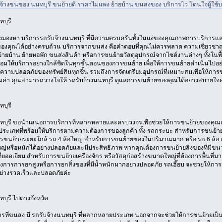
้างขนของ นนทบุรี ขนย้ายดี ราคาไม่แพง ย้ายบ้าน ขนส่งของ บริการไว โดนใจผู้ใช้บ
บุรี
งมองหา บริการรถรับจ้างนนทบุรี ที่มีความครบครันทั้งในแง่ของคุณภาพการบริกา
องคุณได้อย่างครบถ้วน บริการจากขนส่ง คือคำตอบที่คุณไม่ควรพลาด ความเชี่ยว
ายบ้าน ย้ายหอพัก ขนส่งสินค้า หรือการขนย้ายวัสดุอุปกรณ์จากไซต์งานต่างๆ ทั้งในพื้
พร้อมให้บริการอย่างใกล้ชิดในทุกขั้นตอนของการขนย้าย เพื่อให้การขนย้ายดำเนินไปอ
วามปลอดภัยของทรัพย์สินทุกชิ้น รวมถึงการจัดเตรียมอุปกรณ์ที่เหมาะสมเพื่อให้การขนย
้มค่า คุณสามารถวางใจให้ รถรับจ้างนนทบุรี ดูแลการขนย้ายของคุณได้อย่างสบายใจค
บุรี
ทบุรี ขอนำเสนอการบริการที่หลากหลายและครบวงจรเพื่อช่วยให้การขนย้ายของคุณเป็น
ประเภทที่พร้อมให้บริการตามความต้องการของลูกค้า ทั้ง รถกระบะ สำหรับการขนย้าย
นย้ายระยะใกล้ รถ 4 ล้อใหญ่ สำหรับการขนย้ายของในปริมาณมาก หรือ รถ 6 ล้อ แล
ญ่หรือหนักได้อย่างปลอดภัยและมีประสิทธิภาพ หากคุณต้องการขนย้ายสิ่งของที่มีขน
ที่ยอดเยี่ยม สำหรับการขนย้ายเครื่องจักร หรือวัสดุก่อสร้างขนาดใหญ่ที่ต้องการพื้นท
ต้องการการยกสูงหรือการยกสิ่งของที่มีน้ำหนักมากอย่างปลอดภัย รถเฮี๊ยบ จะช่วยให้กา
ย่างรวดเร็วและปลอดภัยค่ะ
บุรี ไปต่างจังหวัด
รที่ขนส่ง มี รถรับจ้างนนทบุรี ที่หลากหลายประเภท นอกจากจะช่วยให้การขนย้ายเป็