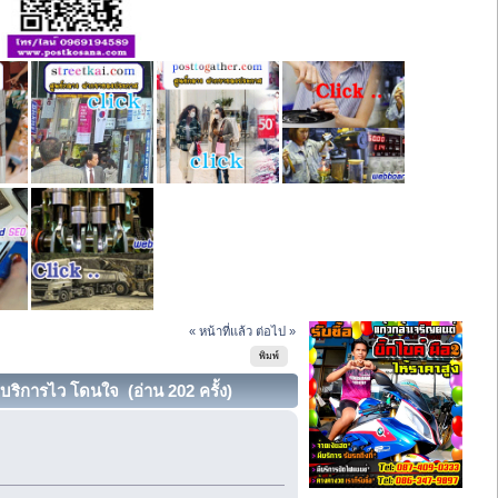
« หน้าที่แล้ว
ต่อไป »
พิมพ์
บริการไว โดนใจ (อ่าน 202 ครั้ง)