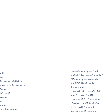
กลยุทธ์การหาลูกค้าใหม่
าเป้า
ทํายังไงให้ขายของดี ออนไลน์
ยอดขาย
วิธีการหาลูกค้าของ sale
ิ่มยอดขายให้ได้ผล
ทำ SEO ติด Google
างแผนการเพิ่มยอดขาย
ต้องการขาย
ouTube
ปล่อยเช่า บ้าน คอนโด ที่ดิน
ปรโมทฟรี
ขายบ้าน คอนโด ที่ดิน
อดขาย
ประกาศฟรี ไม่มี หมดอายุ
อดขาย
เว็บประกาศฟรี ติดอันดับ
ยอดขาย
ฝากร้านฟรี โพ ส ฟรี
 ๆ เพิ่มยอดขาย
ลงประกาศฟรี กรุงเทพ