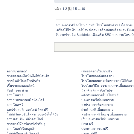
หน้า:
1
2
[
3
]
4
5
...
10
ลงประกาศฟรี ลงโฆษณาฟรี  โปรโมทสินค้าฟรี ซื้อ ขาย 
เครื่องใช้ไฟฟ้า แอร์บ้าน พัดลม เครื่องดับเพลิง อบรมดับเพ
รับฝากข่าว ติด Backlinks เพื่อเสริม SEO สอบถามโทร.
อยากขายของดี
เพิ่มยอดขายให้เข้าเป้า
ขายของออนไลน์ยังไงให้มีคนซื้อ
โปรโมทผลักดันยอดขาย
ขายสินค้าไม่สต๊อกสินค้า
โปรโมทแผนการเพิ่มยอดขายให้ได้ผล
เริ่มขายของออนไลน์
โปรโมทวิธีการวางแผนการเพิ่มยอดขา
รับทำ seo ด่วน
มีลูกค้าเพิ่ม - YouTube
smf โพสฟรี
ผลักดันยอดขายโปรโมทฟรี
smf ขายของออนไลน์อะไรดี
ประกาศฟรีเพิ่มยอดขาย
smf โพสฟรี
ลงประกาศเพิ่มยอดขาย
แคปชั่นแม่ค้าออนไลน์ โพสฟรี
ฝากร้านฟรีเพิ่มยอดขาย
โพสฟรีแคปชั่นโพสขายของยังไงให้ปัง
ลงประกาศฟรีใหม่ ๆ เพิ่มยอดขาย
smf แคปชั่นแม่ค้าออนไลน์
เว็บประกาศฟรีเพิ่มยอดขาย
ขายของให้ออร์เดอร์เข้ารัว ๆ
Post ฟรี
smf โพสต์เรียกลูกค้า
ประกาศขายของฟรี
โพสต์เรียกลูกค้าโพสฟรี
ประกาศฟรี