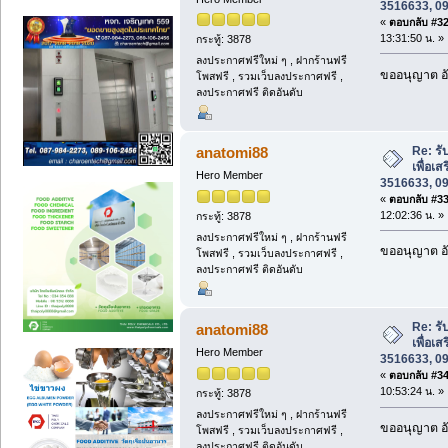
3516633, 0
«
ตอบกลับ #32 
13:31:50 น. »
กระทู้: 3878
ลงประกาศฟรีใหม่ ๆ , ฝากร้านฟรี
ขออนุญาต อั
โพสฟรี , รวมเว็บลงประกาศฟรี ,
ลงประกาศฟรี ติดอันดับ
Re: รั
anatomi88
เพื่อเ
Hero Member
3516633, 0
«
ตอบกลับ #33 
12:02:36 น. »
กระทู้: 3878
ลงประกาศฟรีใหม่ ๆ , ฝากร้านฟรี
ขออนุญาต อั
โพสฟรี , รวมเว็บลงประกาศฟรี ,
ลงประกาศฟรี ติดอันดับ
Re: รั
anatomi88
เพื่อเ
Hero Member
3516633, 0
«
ตอบกลับ #34 
10:53:24 น. »
กระทู้: 3878
ลงประกาศฟรีใหม่ ๆ , ฝากร้านฟรี
ขออนุญาต อั
โพสฟรี , รวมเว็บลงประกาศฟรี ,
ลงประกาศฟรี ติดอันดับ