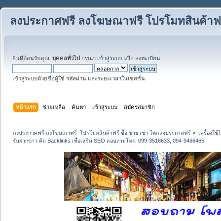
ลงประกาศฟรี ลงโฆษณาฟรี โปรโมทสินค้าฟรี
ยินดีต้อนรับคุณ,
บุคคลทั่วไป
กรุณา
เข้าสู่ระบบ
หรือ
ลงทะเบียน
เข้าสู่ระบบด้วยชื่อผู้ใช้ รหัสผ่าน และระยะเวลาในเซสชั่น
หน้าแรก
ช่วยเหลือ
ค้นหา
เข้าสู่ระบบ
สมัครสมาชิก
ลงประกาศฟรี ลงโฆษณาฟรี  โปรโมทสินค้าฟรี ซื้อ ขาย เช่า โพสลงประกาศฟรี
»
เครื่องใช
รับฝากข่าว ติด Backlinks เพื่อเสริม SEO สอบถามโทร. 099-3516633, 094-9466465.