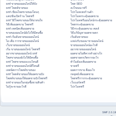
smf ขายของออนไลน์ให้ปัง
โพส SEO
smf โพสต์ขายของ
ลงโฆษณาฟรี
smf เขียนโพสขายของโดนๆ
โปรโมทเพจร้านค้า
แคปชั่นเปิดร้าน โพสฟรี
โปรโมทกระตุ้นยอดขาย
smf วิธีโพสขายของให้น่าสนใจ
โปรโมทฟรีออนไลน์กระตุ้นยอดขาย
วิธีเพิ่มยอดขาย โพสฟรี
โพสกระตุ้นยอดขาย
smf เทคนิคเพิ่มยอดขาย
วิธีกระตุ้นยอดขาย เซลล์
ขายของออนไลน์ยังไงให้มีคนซื้อ
วิธีแก้ปัญหายอดขายตก
smf เริ่มต้นขายของออนไลน์
เริ่มต้นขายของ
ไอ เดีย การขายของออนไลน์
แหล่งรับของมาขายออนไลน์
เว็บขายของออนไลน์
ขายของออนไลน์อะไรดี
เริ่ม ขายของออนไลน์ โพสฟรี
อยากขายของออนไลน์
อยากขายของออนไลน์ smf
ยอดขายไม่ดีควรทำอย่างไร
โพสขายของยังไงให้มีคนซื้อ
ยอดขายตกเกิดจากอะไร
smf โพสขายของแบบไหนดี
ทำไมต้องเพิ่มยอดขาย
smf ขายของออนไลน์ที่ไหนดี
ขายฟรี
เทคนิคการโพสต์ขายของ
ยอดการขาย คืออะไร
smf โพสต์ขายของให้ยอดขายปัง
กลยุทธ์เพิ่มยอดขาย
โพสต์ขายของให้ยอดขายปังโพสฟรี
โพสฟรีการกระตุ้นยอดขาย
smf ขายของในกลุ่มซื้อขายสินค้า
เว็บบอร์ดฟรี
ไม่รู้จะขายอะไรดี
โปรโมทฟรี
SMF 2.0.1