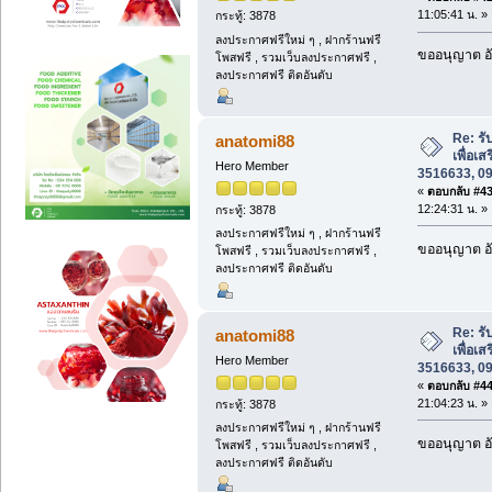
11:05:41 น. »
กระทู้: 3878
ลงประกาศฟรีใหม่ ๆ , ฝากร้านฟรี
ขออนุญาต อั
โพสฟรี , รวมเว็บลงประกาศฟรี ,
ลงประกาศฟรี ติดอันดับ
Re: รั
anatomi88
เพื่อเ
Hero Member
3516633, 0
«
ตอบกลับ #43 
12:24:31 น. »
กระทู้: 3878
ลงประกาศฟรีใหม่ ๆ , ฝากร้านฟรี
ขออนุญาต อั
โพสฟรี , รวมเว็บลงประกาศฟรี ,
ลงประกาศฟรี ติดอันดับ
Re: รั
anatomi88
เพื่อเ
Hero Member
3516633, 0
«
ตอบกลับ #44 
21:04:23 น. »
กระทู้: 3878
ลงประกาศฟรีใหม่ ๆ , ฝากร้านฟรี
ขออนุญาต อั
โพสฟรี , รวมเว็บลงประกาศฟรี ,
ลงประกาศฟรี ติดอันดับ