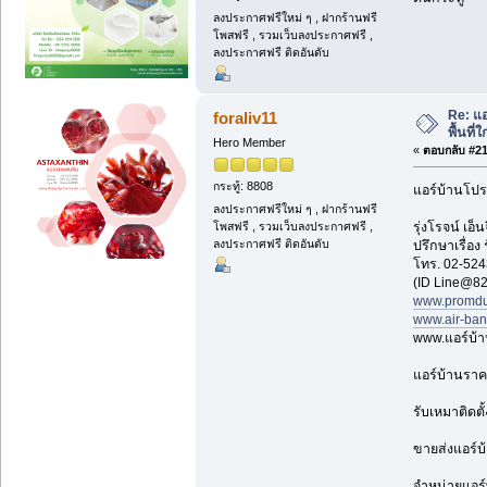
ลงประกาศฟรีใหม่ ๆ , ฝากร้านฟรี
โพสฟรี , รวมเว็บลงประกาศฟรี ,
ลงประกาศฟรี ติดอันดับ
Re: แ
foraliv11
พื้นที่
Hero Member
«
ตอบกลับ #215
กระทู้: 8808
แอร์บ้านโปร
ลงประกาศฟรีใหม่ ๆ , ฝากร้านฟรี
รุ่งโรจน์ เ
โพสฟรี , รวมเว็บลงประกาศฟรี ,
ลงประกาศฟรี ติดอันดับ
ปรึกษาเรื่อง
โทร. 02-524
(ID Line@82
www.promdu
www.air-ba
www.แอร์บ้
แอร์บ้านราค
รับเหมาติดตั
ขายส่งแอร์บ
จำหน่ายแอร์