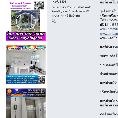
กระทู้: 8808
แอร์บ้านโปร
ลงประกาศฟรีใหม่ ๆ , ฝากร้านฟรี
รุ่งโรจน์ เ
โพสฟรี , รวมเว็บลงประกาศฟรี ,
ลงประกาศฟรี ติดอันดับ
ปรึกษาเรื่อง
โทร. 02-524
(ID Line@82
www.promdu
www.air-ba
www.แอร์บ้
แอร์บ้านราค
รับเหมาติดตั
ขายส่งแอร์บ
จำหน่ายแอร์
แอร์บ้านมีรั
บริการติดตั้
แอร์บ้านโปรโ
แอร์บ้านราคา
ติดตั้งแอร์ด