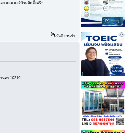
จก แถม แอร์บ้านติดตั้งฟรี*
บันทึกการเข้า
มหานคร.10210