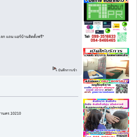
จก แถม แอร์บ้านติดตั้งฟรี*
บันทึกการเข้า
มหานคร.10210