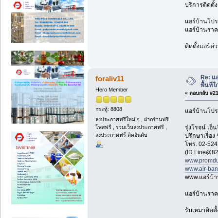
บริการติดตั้
แอร์บ้านโปรโ
แอร์บ้านราคา
ติดตั้งแอร์ด
Re: แ
foraliv11
พื้นที่
Hero Member
«
ตอบกลับ #212
กระทู้: 8808
แอร์บ้านโปร
ลงประกาศฟรีใหม่ ๆ , ฝากร้านฟรี
รุ่งโรจน์ เ
โพสฟรี , รวมเว็บลงประกาศฟรี ,
ลงประกาศฟรี ติดอันดับ
ปรึกษาเรื่อง
โทร. 02-524
(ID Line@82
www.promdu
www.air-ba
www.แอร์บ้
แอร์บ้านราค
รับเหมาติดตั