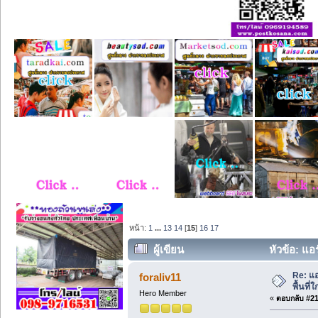
หน้า:
1
...
13
14
[
15
]
16
17
ผู้เขียน
หัวข้อ: แอร
Re: แ
foraliv11
พื้นที่
Hero Member
«
ตอบกลับ #210