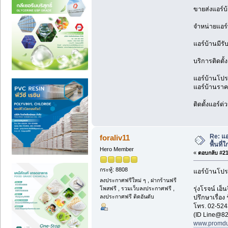
ขายส่งแอร์บ
จำหน่ายแอร์
แอร์บ้านมีรั
บริการติดตั้
แอร์บ้านโปรโ
แอร์บ้านราคา
ติดตั้งแอร์ด
Re: แ
foraliv11
พื้นที่
Hero Member
«
ตอบกลับ #213
กระทู้: 8808
แอร์บ้านโปร
ลงประกาศฟรีใหม่ ๆ , ฝากร้านฟรี
รุ่งโรจน์ เ
โพสฟรี , รวมเว็บลงประกาศฟรี ,
ลงประกาศฟรี ติดอันดับ
ปรึกษาเรื่อง
โทร. 02-524
(ID Line@82
www.promdu