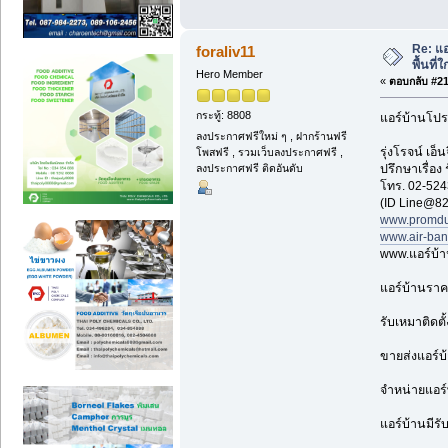
Re: แ
foraliv11
พื้นที่
Hero Member
«
ตอบกลับ #211
กระทู้: 8808
แอร์บ้านโปร
ลงประกาศฟรีใหม่ ๆ , ฝากร้านฟรี
รุ่งโรจน์ เ
โพสฟรี , รวมเว็บลงประกาศฟรี ,
ลงประกาศฟรี ติดอันดับ
ปรึกษาเรื่อง
โทร. 02-524
(ID Line@82
www.promdu
www.air-ba
www.แอร์บ้
แอร์บ้านราค
รับเหมาติดตั
ขายส่งแอร์บ
จำหน่ายแอร์
แอร์บ้านมีรั