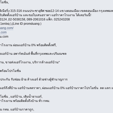
โมชั่น,
อ็นจิเนียริ่ง 315-316 ถนนประชาอุทิศ ซอย12-14 แขวงดอนเมือง เขตดอนเมือง กรุงเทพ
 รับติดตั้งแอร์บ้าน และขอใบเสนอราคา แอร์ราคาโรงงาน ได้เลยวันนี้!
3124 ,02-5038158, 089-2061016 แฟ็ก. 025243208
1enIxq ),(Line ID promduang )
ang.com/
n.com
าน.com
าโรงงาน ผ่อนแอร์บ้าน 0% พร้อมติดตั้งฟรี,
้งแอร์บ้าน อพาร์ทเม้นท์ พื้นที่กรุงเทพและปริมณฑล
้าน, ขายส่งแอร์โรงงาน, บริการล้างแอร์บ้าน*
พร้อมโปรโมชั่น
บประกัน รับซ่อม ย้าย ล้างแอร์ ด้วยช่างผู้ชำนาญการ
งแอร์ถึงที่บ้าน แอร์บ้านลดราคา, ผ่อนแอร์บ้าน 0% แอร์บ้านราคาโปรโมขั่น ลด แลก แ
มชั่น , แอร์บ้าน, เติมน้ำยาแอร์,
โรงงาน พร้อมติดตั้งถึงบ้าน ทั่ว กทม.
่วน กทม. แอร์บ้านราคาถูก,