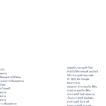
กลยุทธ์การหาลูกค้าใหม่
าเป้า
ทํายังไงให้ขายของดี ออนไลน์
ยอดขาย
วิธีการหาลูกค้าของ sale
ิ่มยอดขายให้ได้ผล
ทำ SEO ติด Google
างแผนการเพิ่มยอดขาย
ต้องการขาย
ouTube
ปล่อยเช่า บ้าน คอนโด ที่ดิน
ปรโมทฟรี
ขายบ้าน คอนโด ที่ดิน
อดขาย
ประกาศฟรี ไม่มี หมดอายุ
อดขาย
เว็บประกาศฟรี ติดอันดับ
ยอดขาย
ฝากร้านฟรี โพ ส ฟรี
 ๆ เพิ่มยอดขาย
ลงประกาศฟรี กรุงเทพ