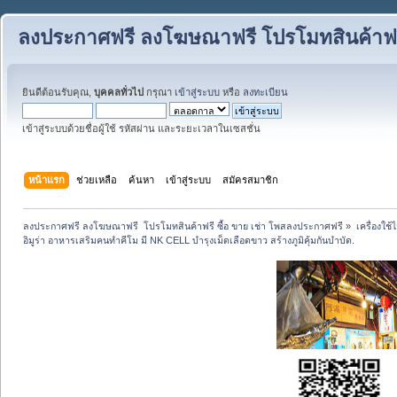
ลงประกาศฟรี ลงโฆษณาฟรี โปรโมทสินค้าฟรี
ยินดีต้อนรับคุณ,
บุคคลทั่วไป
กรุณา
เข้าสู่ระบบ
หรือ
ลงทะเบียน
เข้าสู่ระบบด้วยชื่อผู้ใช้ รหัสผ่าน และระยะเวลาในเซสชั่น
หน้าแรก
ช่วยเหลือ
ค้นหา
เข้าสู่ระบบ
สมัครสมาชิก
ลงประกาศฟรี ลงโฆษณาฟรี  โปรโมทสินค้าฟรี ซื้อ ขาย เช่า โพสลงประกาศฟรี
»
เครื่องใช
อิมูร่า อาหารเสริมคนทำคีโม มี NK CELL บำรุงเม็ดเลือดขาว สร้างภูมิคุ้มกันบำบัด.