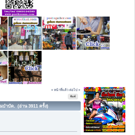
« หน้าที่แล้ว
ต่อไป »
พิมพ์
นบำบัด. (อ่าน 3911 ครั้ง)