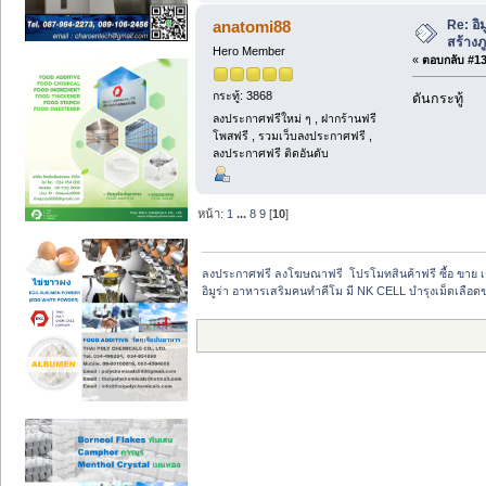
Re: อิ
anatomi88
สร้างภู
Hero Member
«
ตอบกลับ #138
กระทู้: 3868
ดันกระทู้
ลงประกาศฟรีใหม่ ๆ , ฝากร้านฟรี
โพสฟรี , รวมเว็บลงประกาศฟรี ,
ลงประกาศฟรี ติดอันดับ
หน้า:
1
...
8
9
[
10
]
ลงประกาศฟรี ลงโฆษณาฟรี  โปรโมทสินค้าฟรี ซื้อ ขาย 
อิมูร่า อาหารเสริมคนทำคีโม มี NK CELL บำรุงเม็ดเลือดขา