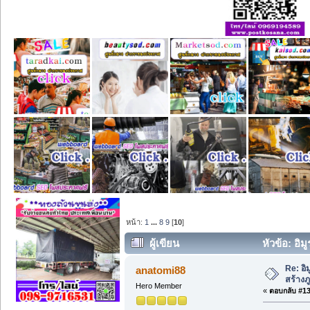
หน้า:
1
...
8
9
[
10
]
ผู้เขียน
หัวข้อ: อิม
Re: อิ
anatomi88
สร้างภู
Hero Member
«
ตอบกลับ #135