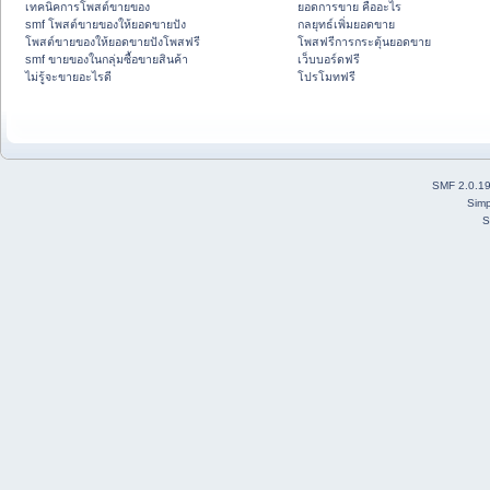
เทคนิคการโพสต์ขายของ
ยอดการขาย คืออะไร
smf โพสต์ขายของให้ยอดขายปัง
กลยุทธ์เพิ่มยอดขาย
โพสต์ขายของให้ยอดขายปังโพสฟรี
โพสฟรีการกระตุ้นยอดขาย
smf ขายของในกลุ่มซื้อขายสินค้า
เว็บบอร์ดฟรี
ไม่รู้จะขายอะไรดี
โปรโมทฟรี
SMF 2.0.1
Simp
S