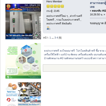
Hero Member
สามารถยกตู
เลย
«
ตอบกลับ #62 
กระทู้: 2145
16:26:50 น. »
ลงประกาศฟรีใหม่ ๆ , ฝากร้านฟรี
โพสฟรี , รวมเว็บลงประกาศฟรี ,
ขออนุญาต อั
ลงประกาศฟรี ติดอันดับ
หน้า:
1
...
3
4
[
5
]
ลงประกาศฟรี ลงโฆษณาฟรี  โปรโมทสินค้าฟรี ซื้อ ขาย 
เครื่องใช้ไฟฟ้า แอร์บ้าน พัดลม เครื่องดับเพลิง อบรมดับเพ
บ้านพักคนงาน #บ้านพักคนงานก่อสร้างแบบชั่วคราวสามา