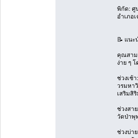
พิกัด: 
อำเภอเฉ
📝 แนะน
คุณสาม
ง่าย ๆ โ
ช่วงเช้
วรมหาว
เสริมสิร
ช่วงสาย/
วัดป่า
ช่วงบ่า