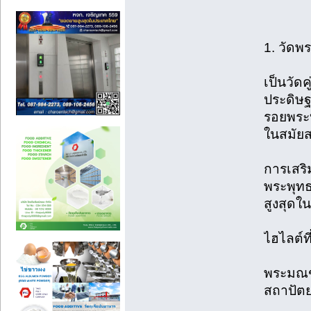
1. วัด
เป็นวัดค
ประดิษฐ
รอยพระบ
ในสมัยส
การเสริ
พระพุทธ
สูงสุดใน
ไฮไลต์ที
พระมณฑป
สถาปัตย