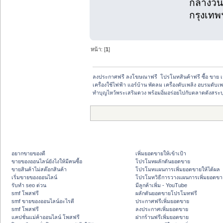
กลางวัน
กรุงเทพ
หน้า: [
1
]
ลงประกาศฟรี ลงโฆษณาฟรี  โปรโมทสินค้าฟรี ซื้อ ขาย 
เครื่องใช้ไฟฟ้า แอร์บ้าน พัดลม เครื่องดับเพลิง อบรมดับเพ
ทำบุญไหว้พระเสริมดวง พร้อมอิ่มอร่อยไปกับตลาดดังสระบุ
อยากขายของดี
เพิ่มยอดขายให้เข้าเป้า
ขายของออนไลน์ยังไงให้มีคนซื้อ
โปรโมทผลักดันยอดขาย
ขายสินค้าไม่สต๊อกสินค้า
โปรโมทแผนการเพิ่มยอดขายให้ได้ผล
เริ่มขายของออนไลน์
โปรโมทวิธีการวางแผนการเพิ่มยอดขา
รับทำ seo ด่วน
มีลูกค้าเพิ่ม - YouTube
smf โพสฟรี
ผลักดันยอดขายโปรโมทฟรี
smf ขายของออนไลน์อะไรดี
ประกาศฟรีเพิ่มยอดขาย
smf โพสฟรี
ลงประกาศเพิ่มยอดขาย
แคปชั่นแม่ค้าออนไลน์ โพสฟรี
ฝากร้านฟรีเพิ่มยอดขาย