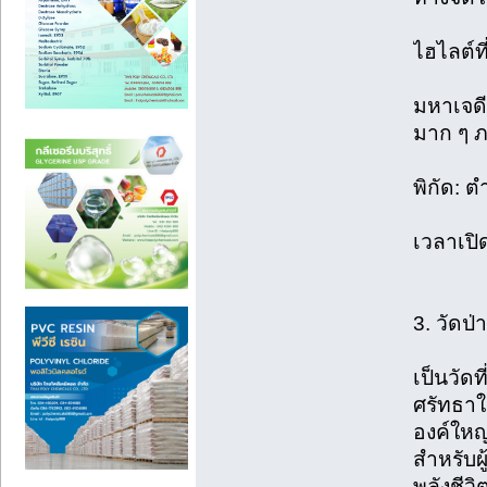
ไฮไลต์ที
มหาเจดี
มาก ๆ ภ
พิกัด: 
เวลาเปิ
3. วัดป
เป็นวัดท
ศรัทธา
องค์ใหญ
สำหรับผู
พลังชีวิ