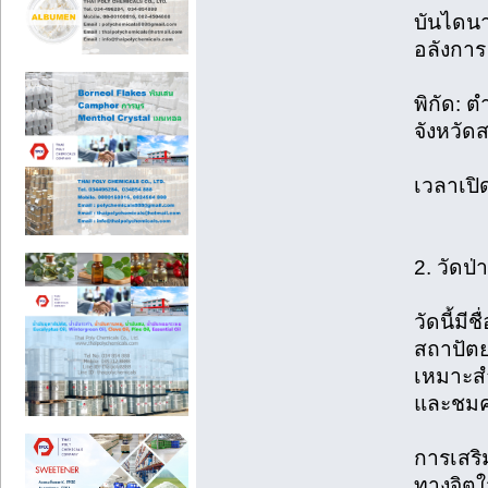
บันไดนา
อลังการ
พิกัด:
จังหวัดส
เวลาเปิ
2. วัดป่
วัดนี้มี
สถาปัตย
เหมาะสำ
และชมค
การเสริ
ทางจิตใ