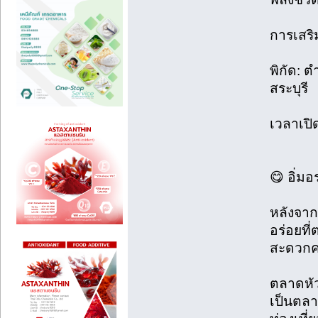
การเสร
พิกัด: 
สระบุรี
เวลาเปิ
😋 อิ่มอ
หลังจาก
อร่อยที่
สะดวกค
ตลาดหัว
เป็นตลา