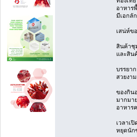
ท่องเที่
อาหารพื
มีเอกลั
เสน่ห์ข
สินค้าช
และสิน
บรรยากา
สวยงาม 
ของกินอ
มากมาย เ
อาหารค
เวลาเปิ
หยุดนัก