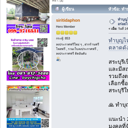
หน้า: [
1
]
ผู้เขียน
หัวข้อ: ทำ
สระบุรี (อ่าน 190 ครั้ง)
ทำบุญไ
siritidaphon
อร่อยไ
Hero Member
«
เมื่อ:
วันที่ 1
กระทู้: 853
ทำบุญไห
ลงประกาศฟรีใหม่ ๆ , ฝากร้านฟรี
ตลาดดัง
โพสฟรี , รวมเว็บลงประกาศฟรี ,
ลงประกาศฟรี ติดอันดับ
สระบุรีเ
และมีสถ
รวมถึงต
เลือกซื
สระบุรีใ
🙏 ทำบุ
แนะนำ 2
มงคลที่จ