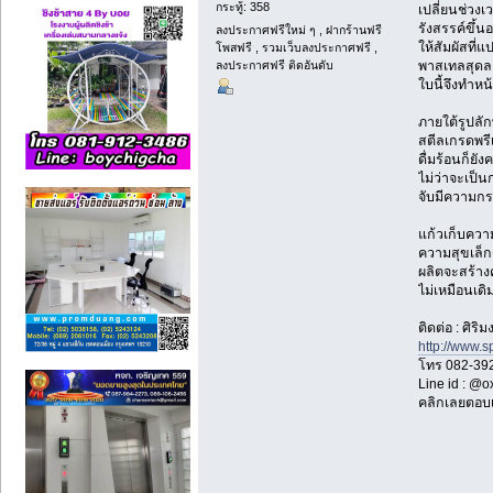
กระทู้: 358
เปลี่ยนช่วง
รังสรรค์ขึ้น
ลงประกาศฟรีใหม่ ๆ , ฝากร้านฟรี
ให้สัมผัสที
โพสฟรี , รวมเว็บลงประกาศฟรี ,
ลงประกาศฟรี ติดอันดับ
พาสเทลสุดละม
ใบนี้จึงทำหน
ภายใต้รูปลั
สตีลเกรดพรีเ
ดื่มร้อนก็ย
ไม่ว่าจะเป็น
จับมีความกระ
แก้วเก็บความ
ความสุขเล็
ผลิตจะสร้าง
ไม่เหมือนเดิ
ติดต่อ : ศิร
http://www.s
โทร 082-39
Line id : @
คลิกเลยตอบ