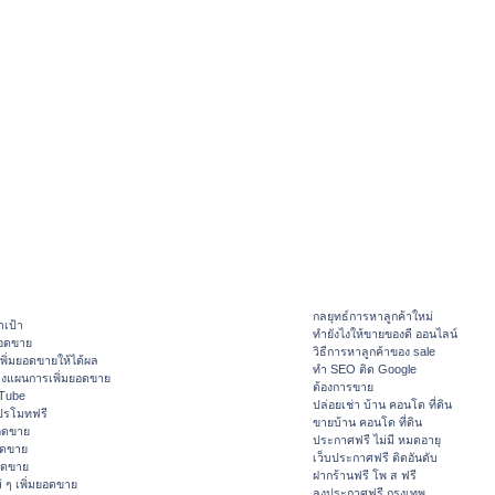
กลยุทธ์การหาลูกค้าใหม่
าเป้า
ทํายังไงให้ขายของดี ออนไลน์
ยอดขาย
วิธีการหาลูกค้าของ sale
ิ่มยอดขายให้ได้ผล
ทำ SEO ติด Google
างแผนการเพิ่มยอดขาย
ต้องการขาย
ouTube
ปล่อยเช่า บ้าน คอนโด ที่ดิน
ปรโมทฟรี
ขายบ้าน คอนโด ที่ดิน
อดขาย
ประกาศฟรี ไม่มี หมดอายุ
อดขาย
เว็บประกาศฟรี ติดอันดับ
ยอดขาย
ฝากร้านฟรี โพ ส ฟรี
 ๆ เพิ่มยอดขาย
ลงประกาศฟรี กรุงเทพ