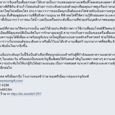
เวลาการจิบเครื่องดื่มธรรมดาให้กลายเป็นการแสดงออกทางแฟชั่นที่โดดเด่นสะดุดตา ด้
อย่างพิถีพิถัน ตัวแก้วโดดเด่นด้วยการประดับตกแต่งด้วยมุกเทียมคุณภาพสูงเรียงรายรอบ
่แปลกใหม่ไม่เหมือนใคร ประกายแวววาวของเม็ดมุกเมื่อต้องแสงไฟช่วยขับเน้นความหร
ุน ทั้งสีชมพูอ่อนหวานที่สื่อถึงความนุ่มนวล สีฟ้าสดใสที่ให้ความรู้สึกผ่อนคลาย และสีข
้าที่เป็นมากกว่าภาชนะใส่น้ำ แต่เป็นเครื่องประดับชิ้นงามที่ช่วยเสริมบุคลิกภาพของค
กษณ์ที่สวยงามวิจิตรบรรจงนั้น แฝงไว้ด้วยประสิทธิภาพการใช้งานที่ตอบโจทย์ชีวิตคนร
มียมที่มีคุณสมบัติเป็นเลิศในการรักษาอุณหภูมิ สามารถเก็บความเย็นของเครื่องดื่มเ
ังคงความอุ่นได้ดีเยี่ยม มาพร้อมหูจับขนาดใหญ่ที่ออกแบบตามหลักสรีรศาสตร์ ช่วยให้
การวางในรถยนต์ขณะเดินทาง หรือตั้งไว้บนโต๊ะทำงานเพื่อสร้างบรรยากาศที่สดชื่น ผิว
ชับมั่นใจมากยิ่งขึ้น
เย็นประดับมุกใบนี้จึงเป็นตัวเลือกที่สมบูรณ์แบบสำหรับผู้ที่กำลังมองหาความแตกต่างที่ไม
กๆ ในแต่ละวัน หรือมอบเป็นของขวัญชิ้นพิเศษให้กับคนสำคัญในเทศกาลต่างๆ ควา
ความประทับใจให้แก่ผู้รับได้อย่างแน่นอน เป็นการผสมผสานระหว่างศิลปะและความคุ้มค่า
มอีกต่อไป
ิมงคล พรีเมี่ยมกรุ๊ป โรงงานของชำร่วย ของพรีเมี่ยม กล่องบรรจุภัณฑ์
premiumgift.com/
2-4198
oxv6619m
เร็วมาก
https://lin.ee/a9dY2R7