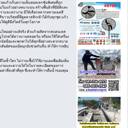
วยแก้วเก็บความเย็นคอลเลกชันพิเศษที่ถูก
ใบแก้วอย่างหนาแน่น สร้างพื้นผิวที่มีมิติและ
ูหราและสง่างาม มีให้เลือกหลากหลายเฉดสี
าวบริสุทธิ์ที่ดูคลาสสิกเข้าได้กับทุกชุด แก้ว
ุณให้ดูดีมีสไตล์ในทุกโอกาส
ุ่นใหม่อย่างแท้จริง ตัวแก้วผลิตจากสแตนเลส
มนูโปรดได้ยาวนานตลอดวัน หรือจะใช้ใส่เครื่อง
จับถนัดมือและพกพาไปได้ทุกที่อย่างสะดวกสบาย
สัมผัสของเม็ดมุกยังช่วยกันลื่น ทำให้การหยิบ
่ซ้ำใคร ไม่ว่าจะซื้อไว้ใช้งานเองเพื่อเติมเต็ม
มงดงามและความใส่ใจในรายละเอียดของการ
ที่ลงตัวที่สุด ซึ่งจะทำให้การดื่มน้ำของคุณ