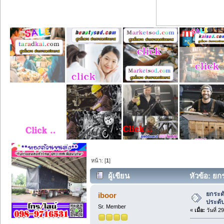
หน้า: [
1
]
ผู้เขียน
หัวข้อ: ยก
ยกระดั
iboor
ประดับ
Sr. Member
«
เมื่อ:
วันที่ 2