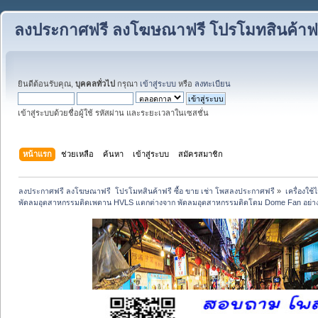
ลงประกาศฟรี ลงโฆษณาฟรี โปรโมทสินค้าฟรี
ยินดีต้อนรับคุณ,
บุคคลทั่วไป
กรุณา
เข้าสู่ระบบ
หรือ
ลงทะเบียน
เข้าสู่ระบบด้วยชื่อผู้ใช้ รหัสผ่าน และระยะเวลาในเซสชั่น
หน้าแรก
ช่วยเหลือ
ค้นหา
เข้าสู่ระบบ
สมัครสมาชิก
ลงประกาศฟรี ลงโฆษณาฟรี  โปรโมทสินค้าฟรี ซื้อ ขาย เช่า โพสลงประกาศฟรี
»
เครื่องใช
พัดลมอุตสาหกรรมติดเพดาน HVLS แตกต่างจาก พัดลมอุตสาหกรรมติดโดม Dome Fan อย่า