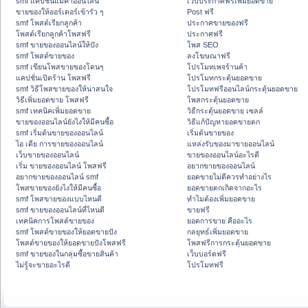
smf แคปชั่นแม่ค้าออนไลน์
เว็บประกาศฟรีเพิ่มยอดขาย
ขายของให้ออร์เดอร์เข้ารัว ๆ
Post ฟรี
smf โพสต์เรียกลูกค้า
ประกาศขายของฟรี
โพสต์เรียกลูกค้าโพสฟรี
ประกาศฟรี
smf ขายของออนไลน์ให้ปัง
โพส SEO
smf โพสต์ขายของ
ลงโฆษณาฟรี
smf เขียนโพสขายของโดนๆ
โปรโมทเพจร้านค้า
แคปชั่นเปิดร้าน โพสฟรี
โปรโมทกระตุ้นยอดขาย
smf วิธีโพสขายของให้น่าสนใจ
โปรโมทฟรีออนไลน์กระตุ้นยอดขาย
วิธีเพิ่มยอดขาย โพสฟรี
โพสกระตุ้นยอดขาย
smf เทคนิคเพิ่มยอดขาย
วิธีกระตุ้นยอดขาย เซลล์
ขายของออนไลน์ยังไงให้มีคนซื้อ
วิธีแก้ปัญหายอดขายตก
smf เริ่มต้นขายของออนไลน์
เริ่มต้นขายของ
ไอ เดีย การขายของออนไลน์
แหล่งรับของมาขายออนไลน์
เว็บขายของออนไลน์
ขายของออนไลน์อะไรดี
เริ่ม ขายของออนไลน์ โพสฟรี
อยากขายของออนไลน์
อยากขายของออนไลน์ smf
ยอดขายไม่ดีควรทำอย่างไร
โพสขายของยังไงให้มีคนซื้อ
ยอดขายตกเกิดจากอะไร
smf โพสขายของแบบไหนดี
ทำไมต้องเพิ่มยอดขาย
smf ขายของออนไลน์ที่ไหนดี
ขายฟรี
เทคนิคการโพสต์ขายของ
ยอดการขาย คืออะไร
smf โพสต์ขายของให้ยอดขายปัง
กลยุทธ์เพิ่มยอดขาย
โพสต์ขายของให้ยอดขายปังโพสฟรี
โพสฟรีการกระตุ้นยอดขาย
smf ขายของในกลุ่มซื้อขายสินค้า
เว็บบอร์ดฟรี
ไม่รู้จะขายอะไรดี
โปรโมทฟรี