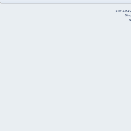
SMF 2.0.1
Simp
S