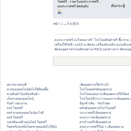
โพสฟรี , รวมเว็บลงประกาศฟรี ,
ดันกระทู้
ลงประกาศฟรี ติดอันดับ
หน้า:
1
...
5
6
[
7
]
8
ลงประกาศฟรี ลงโฆษณาฟรี  โปรโมทสินค้าฟรี ซื้อ ขาย 
เครื่องใช้ไฟฟ้า แอร์บ้าน พัดลม เครื่องดับเพลิง อบรมดับเพ
พัดลมอุตสาหกรรมติดเพดาน HVLS แตกต่างจาก พัดลมอุ
อยากขายของดี
เพิ่มยอดขายให้เข้าเป้า
ขายของออนไลน์ยังไงให้มีคนซื้อ
โปรโมทผลักดันยอดขาย
ขายสินค้าไม่สต๊อกสินค้า
โปรโมทแผนการเพิ่มยอดขายให้ได้ผล
เริ่มขายของออนไลน์
โปรโมทวิธีการวางแผนการเพิ่มยอดขา
รับทำ seo ด่วน
มีลูกค้าเพิ่ม - YouTube
smf โพสฟรี
ผลักดันยอดขายโปรโมทฟรี
smf ขายของออนไลน์อะไรดี
ประกาศฟรีเพิ่มยอดขาย
smf โพสฟรี
ลงประกาศเพิ่มยอดขาย
แคปชั่นแม่ค้าออนไลน์ โพสฟรี
ฝากร้านฟรีเพิ่มยอดขาย
โพสฟรีแคปชั่นโพสขายของยังไงให้ปัง
ลงประกาศฟรีใหม่ ๆ เพิ่มยอดขาย