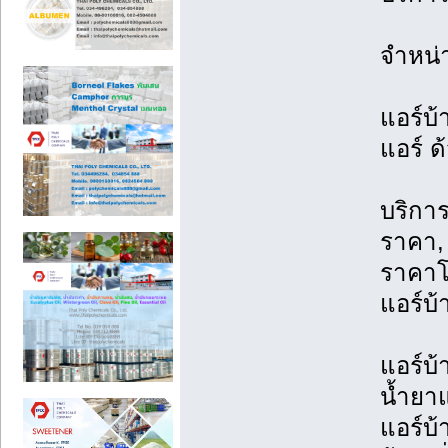
จำหน่
แอร์บ้
แอร์ ด
บริการ
ราคา, 
ราคาโ
แอร์บ้
แอร์บ้
น้ำยาแ
แอร์บ้