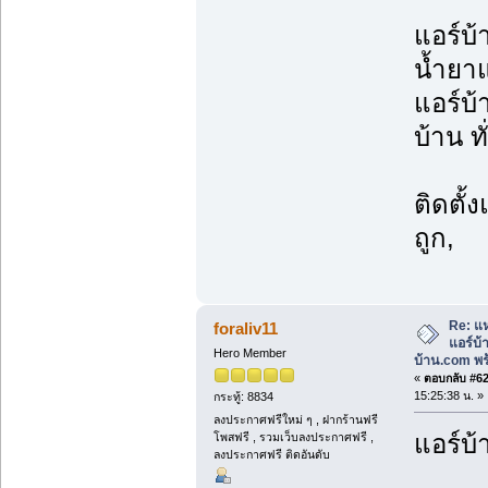
แอร์บ้
น้ำยาแ
แอร์บ้
บ้าน ท
ติดตั้
ถูก,
Re: แห
foraliv11
แอร์บ
Hero Member
บ้าน.com พร้
«
ตอบกลับ #62 
15:25:38 น. »
กระทู้: 8834
ลงประกาศฟรีใหม่ ๆ , ฝากร้านฟรี
แอร์บ้
โพสฟรี , รวมเว็บลงประกาศฟรี ,
ลงประกาศฟรี ติดอันดับ