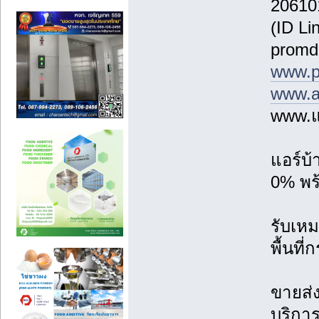
20610
(ID Li
promd
www.p
www.a
www.แ
แอร์บ
0% พร้
รับเหม
พื้นที
ขายส่ง
บริการ