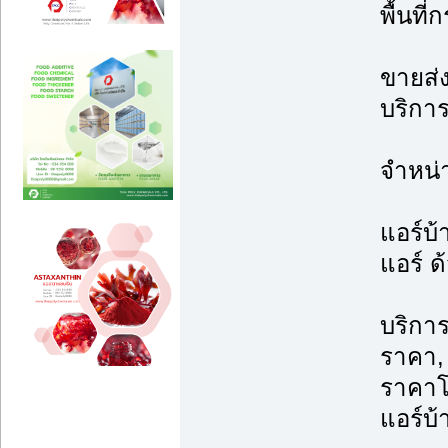
พื้นที
ขายส่ง
บริการ
จำหน่
แอร์บ้
แอร์ ด
บริการ
ราคา, 
ราคาโ
แอร์บ้