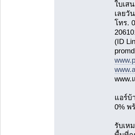
ใบเสน
เลยวันน
โทร. 
20610
(ID Li
promd
www.p
www.a
www.แ
แอร์บ
0% พร้
รับเหม
พื้นที