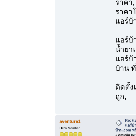
ราคา, 
ราคาโ
แอร์บ้
แอร์บ้
น้ำยาแ
แอร์บ้
บ้าน ท
ติดตั้
ถูก,
Re: แห
aventure1
แอร์บ
Hero Member
บ้าน.com พร้
«
ตอบกลับ #70 