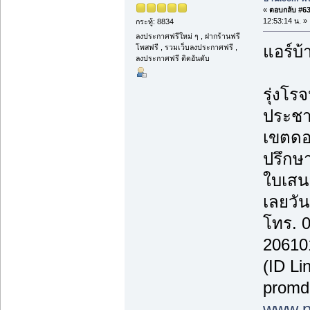
«
ตอบกลับ #63 
12:53:14 น. »
กระทู้: 8834
ลงประกาศฟรีใหม่ ๆ , ฝากร้านฟรี
แอร์บ้
โพสฟรี , รวมเว็บลงประกาศฟรี ,
ลงประกาศฟรี ติดอันดับ
รุ่งโรจ
ประชา
เขตดอ
ปรึกษา
ใบเสน
เลยวันน
โทร. 
20610
(ID Li
promd
www.p