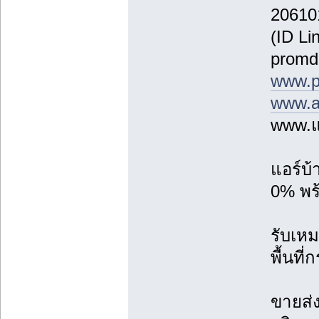
20610
(ID Li
promd
www.p
www.a
www.แ
แอร์บ
0% พร้
รับเหม
พื้นที
ขายส่ง