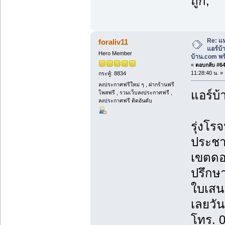
ถูก,
Re: แห
foraliv11
แอร์บ
Hero Member
บ้าน.com พร้
«
ตอบกลับ #64 
11:28:40 น. »
กระทู้: 8834
ลงประกาศฟรีใหม่ ๆ , ฝากร้านฟรี
แอร์บ้
โพสฟรี , รวมเว็บลงประกาศฟรี ,
ลงประกาศฟรี ติดอันดับ
รุ่งโรจ
ประชา
เขตดอ
ปรึกษา
ใบเสน
เลยวันน
โทร. 