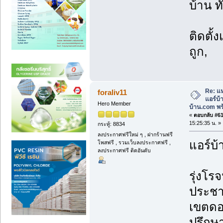
บ้าน ท
ติดตั้
ถูก,
Re: แห
foraliv11
แอร์บ
Hero Member
บ้าน.com พร้
«
ตอบกลับ #61 
15:25:35 น. »
กระทู้: 8834
ลงประกาศฟรีใหม่ ๆ , ฝากร้านฟรี
แอร์บ้
โพสฟรี , รวมเว็บลงประกาศฟรี ,
ลงประกาศฟรี ติดอันดับ
รุ่งโรจ
ประชา
เขตดอ
ปรึกษา