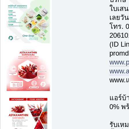
ใบเสน
เลยวันน
โทร. 
20610
(ID Li
promd
www.p
www.a
www.แ
แอร์บ
0% พร้
รับเหม