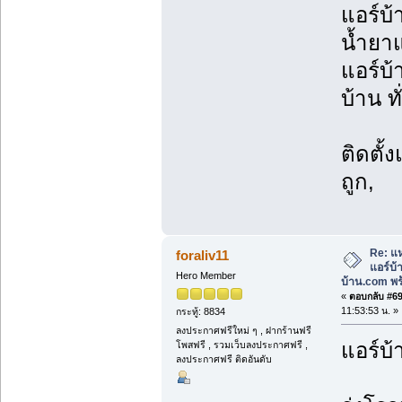
แอร์บ้
น้ำยาแ
แอร์บ้
บ้าน ท
ติดตั้
ถูก,
Re: แห
foraliv11
แอร์บ
Hero Member
บ้าน.com พร้
«
ตอบกลับ #69 
11:53:53 น. »
กระทู้: 8834
ลงประกาศฟรีใหม่ ๆ , ฝากร้านฟรี
แอร์บ้
โพสฟรี , รวมเว็บลงประกาศฟรี ,
ลงประกาศฟรี ติดอันดับ