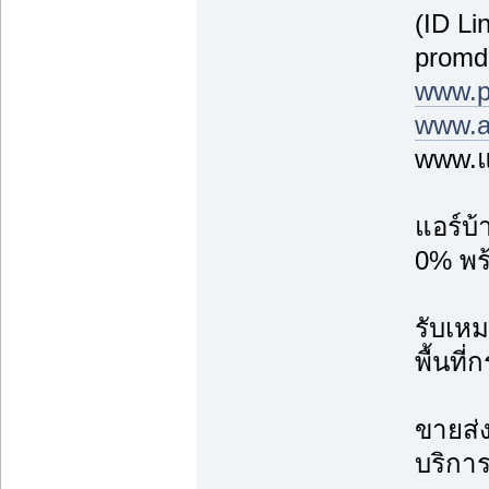
(ID Li
promd
www.p
www.a
www.แ
แอร์บ
0% พร้
รับเหม
พื้นที
ขายส่ง
บริการ