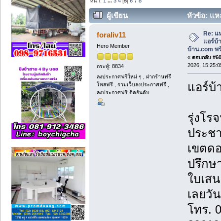
หน้า:
1
...
3
4
[
5
]
6
7
8
ผู้เขียน
หัวข้อ: แห
บ้าน.com พร้อมบริการติดตั้ง (อ่าน 851 ค
Re: แห
foraliv11
แอร์บ
Hero Member
บ้าน.com พร้
«
ตอบกลับ #60 
2026, 15:25:0
กระทู้: 8834
ลงประกาศฟรีใหม่ ๆ , ฝากร้านฟรี
แอร์บ้
โพสฟรี , รวมเว็บลงประกาศฟรี ,
ลงประกาศฟรี ติดอันดับ
รุ่งโรจ
ประชา
เขตดอ
ปรึกษา
ใบเสน
เลยวันน
โทร. 