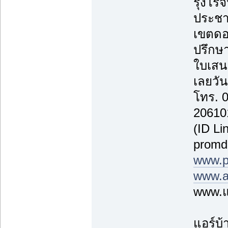
รุ่งโรจ
ประชา
เขตดอ
ปรึกษา
ใบเสน
เลยวันน
โทร. 
20610
(ID Li
promd
www.p
www.a
www.แ
แอร์บ