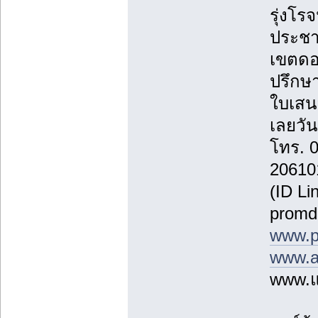
รุ่งโรจ
ประชา
เขตดอ
ปรึกษา
ใบเสน
เลยวันน
โทร. 
20610
(ID Li
promd
www.p
www.a
www.แ