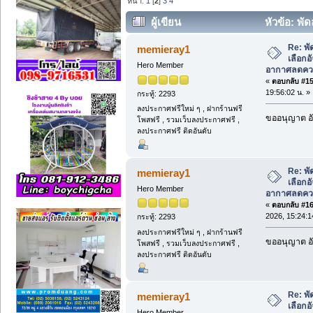
หน้า:
1
[
2
]
3
4
ผู้เขียน
หัวข้อ: พั
อากาศลดความร้อนในอุตสาหกรรม (อ่าน 
Re: พ
memieray1
เลือกอ
Hero Member
อากาศลดคว
«
ตอบกลับ #15 
19:56:02 น. »
กระทู้: 2293
ลงประกาศฟรีใหม่ ๆ , ฝากร้านฟรี
ขออนุญาต อั
โพสฟรี , รวมเว็บลงประกาศฟรี ,
ลงประกาศฟรี ติดอันดับ
Re: พ
memieray1
เลือกอ
Hero Member
อากาศลดคว
«
ตอบกลับ #16 
2026, 15:24:1
กระทู้: 2293
ลงประกาศฟรีใหม่ ๆ , ฝากร้านฟรี
ขออนุญาต อั
โพสฟรี , รวมเว็บลงประกาศฟรี ,
ลงประกาศฟรี ติดอันดับ
Re: พ
memieray1
เลือกอ
Hero Member