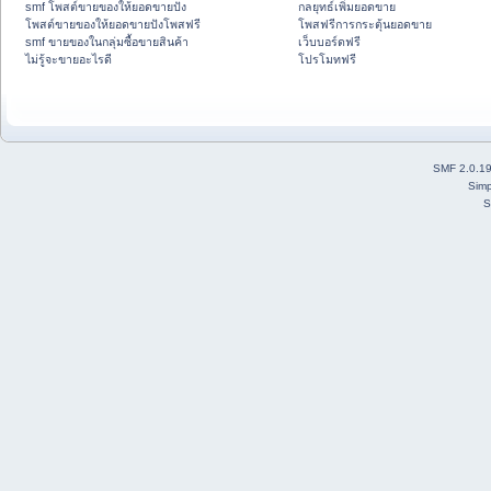
smf โพสต์ขายของให้ยอดขายปัง
กลยุทธ์เพิ่มยอดขาย
โพสต์ขายของให้ยอดขายปังโพสฟรี
โพสฟรีการกระตุ้นยอดขาย
smf ขายของในกลุ่มซื้อขายสินค้า
เว็บบอร์ดฟรี
ไม่รู้จะขายอะไรดี
โปรโมทฟรี
SMF 2.0.1
Simp
S