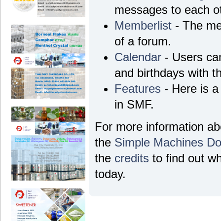
messages to each ot
Memberlist
- The me
of a forum.
Calendar
- Users can
and birthdays with t
Features
- Here is a
in SMF.
For more information a
the
Simple Machines Do
the
credits
to find out w
today.