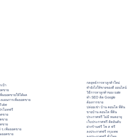
กลยุทธ์การหาลูกค้าใหม่
าเป้า
ทํายังไงให้ขายของดี ออนไลน์
ยอดขาย
วิธีการหาลูกค้าของ sale
ิ่มยอดขายให้ได้ผล
ทำ SEO ติด Google
างแผนการเพิ่มยอดขาย
ต้องการขาย
ouTube
ปล่อยเช่า บ้าน คอนโด ที่ดิน
ปรโมทฟรี
ขายบ้าน คอนโด ที่ดิน
อดขาย
ประกาศฟรี ไม่มี หมดอายุ
อดขาย
เว็บประกาศฟรี ติดอันดับ
ยอดขาย
ฝากร้านฟรี โพ ส ฟรี
 ๆ เพิ่มยอดขาย
ลงประกาศฟรี กรุงเทพ
ิ่มยอดขาย
ลงประกาศฟรี ทั่วไทย