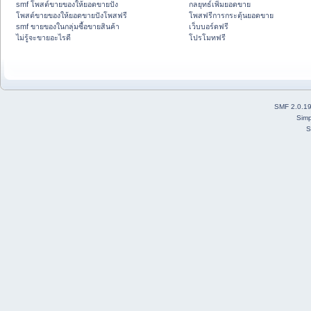
smf โพสต์ขายของให้ยอดขายปัง
กลยุทธ์เพิ่มยอดขาย
โพสต์ขายของให้ยอดขายปังโพสฟรี
โพสฟรีการกระตุ้นยอดขาย
smf ขายของในกลุ่มซื้อขายสินค้า
เว็บบอร์ดฟรี
ไม่รู้จะขายอะไรดี
โปรโมทฟรี
SMF 2.0.1
Simp
S