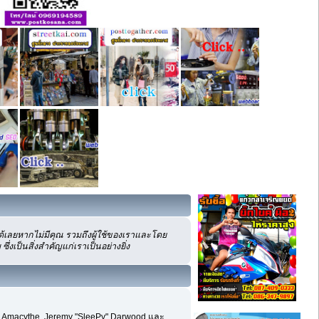
้เลยหากไม่มีคุณ รวมถึงผู้ใช้ของเราและโดย
งเป็นสิ่งสำคัญแก่เราเป็นอย่างยิ่ง
hom, Amacythe, Jeremy "SleePy" Darwood และ