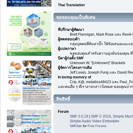
Thai Translation
ขอขอบคุณเป็นพิเศษ
ที่ปรึกษาผู้พัฒนา
Brett Flannigan, Mark Rose และ René-
ผู้ทดสอบเบต้า
กลุ่มบุคคลที่ค้นหาบั๊ก ให้ข้อเสนอแนะและ
ผู้แปลภาษา
ขอขอบคุณสำหรับความมุ่งมั่นของคุณ ที่ช
บิดาผู้ก่อตั้ง SMF
Unknown W. "[Unknown]" Brackets
ผู้จัดการโครงการเดิม
Jeff Lewis, Joseph Fung และ David R
In loving memory of
Crip, K@, metallica48423 และ Paul_Pa
และคนอื่น ๆ ที่เราอาจกล่าวไม่หมด ขอบคุณจาก
ลิขสิทธิ์
Forum
SMF 2.0.19
|
SMF © 2016
,
Simple Mac
Simple Audio Video Embedder
SMFAds
for
Free Forums