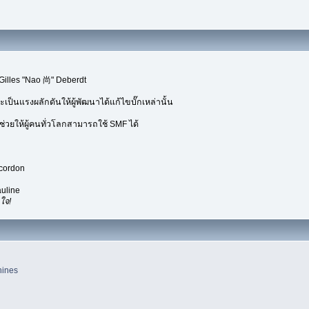
Gilles "Nao 尚" Deberdt
เป็นแรงผลักดันให้ผู้พัฒนาได้แก้ไขบั๊กเหล่านั้น
่วยให้ผู้คนทั่วโลกสามารถใช้ SMF ได้
ecordon
uline
ใจ!
hines