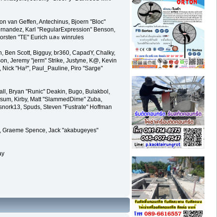
on van Geffen, Antechinus, Bjoern "Bloc"
ernandez, Karl "RegularExpression" Benson,
orsten "TE" Eurich และ winrules
en, Ben Scott, Bigguy, br360, CapadY, Chalky,
on, Jeremy "jerm" Strike, Justyne, K@, Kevin
r, Nick "Ha²", Paul_Pauline, Piro "Sarge"
l, Bryan "Runic" Deakin, Bugo, Bulakbol,
ossum, Kirby, Matt "SlammedDime" Zuba,
 snork13, Spuds, Steven "Fustrate" Hoffman
ele, Graeme Spence, Jack "akabugeyes"
ay