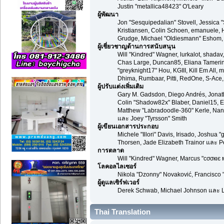
Justin "metallica48423" O'Leary
ผู้พัฒนา
Jon "Sesquipedalian" Stovell, Jessica 
Kristiansen, Colin Schoen, emanuele,
Grudge, Michael "Oldiesmann" Eshom, Mi
ผู้เชี่ยวชาญด้านการสนับสนุน
Will "Kindred" Wagner, lurkalot, shadav,
Chas Large, Duncan85, Eliana Tamerin, 
"greyknight17" Hou, KGIII, Kill Em All, 
Dhima, Rumbaar, Pitti, RedOne, S-Ace
ผู้ปรับแต่งเพิ่มเติม
Gary M. Gadsdon, Diego Andrés, Jonat
Colin "Shadow82x" Blaber, Daniel15, E
Matthew "Labradoodle-360" Kerle, Nano
และ Joey "Tyrsson" Smith
ผู้เขียนเอกสารประกอบ
Michele "Illori" Davis, Irisado, Joshu
Thorsen, Jade Elizabeth Trainor และ 
การตลาด
Will "Kindred" Wagner, Marcus "cσσкιє 
โลคอลไลเซอร์
Nikola "Dzonny" Novaković, Francisco
ผู้ดูแลเซิร์ฟเวอร์
Derek Schwab, Michael Johnson และ L
Thai Translation