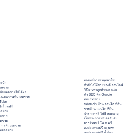
กลยุทธ์การหาลูกค้าใหม่
าเป้า
ทํายังไงให้ขายของดี ออนไลน์
ยอดขาย
วิธีการหาลูกค้าของ sale
ิ่มยอดขายให้ได้ผล
ทำ SEO ติด Google
างแผนการเพิ่มยอดขาย
ต้องการขาย
ouTube
ปล่อยเช่า บ้าน คอนโด ที่ดิน
ปรโมทฟรี
ขายบ้าน คอนโด ที่ดิน
อดขาย
ประกาศฟรี ไม่มี หมดอายุ
อดขาย
เว็บประกาศฟรี ติดอันดับ
ยอดขาย
ฝากร้านฟรี โพ ส ฟรี
 ๆ เพิ่มยอดขาย
ลงประกาศฟรี กรุงเทพ
ิ่มยอดขาย
ลงประกาศฟรี ทั่วไทย