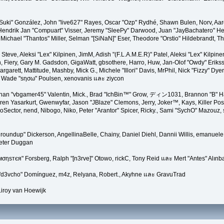
"Suki" González, John "live627" Rayes, Oscar "Ozp" Rydhé, Shawn Bulen, Norv, Aar
 Hendrik Jan "Compuart" Visser, Jeremy "SleePy" Darwood, Juan "JayBachatero" H
chael "Thantos" Miller, Selman "[SiNaN]" Eser, Theodore "Orstio" Hildebrandt, Th
 Steve, Aleksi "Lex" Kilpinen, JimM, Adish "(F.L.A.M.E.R)" Patel, Aleksi "Lex" Kilpin
Fiery, Gary M. Gadsdon, GigaWatt, gbsothere, Harro, Huw, Jan-Olof "Owdy" Erikss
margarett, Mattitude, Mashby, Mick G., Michele "Illori" Davis, MrPhil, Nick "Fizzy" Dye
, Wade "sησω" Poulsen, xenovanis และ ziycon
han "vbgamer45" Valentin, Mick., Brad "IchBin™" Grow, ディン1031, Brannon "B" Hal
ren Yasarkurt, Gwenwyfar, Jason "JBlaze" Clemons, Jerry, Joker™, Kays, Killer P
Sector, nend, Nibogo, Niko, Peter "Arantor" Spicer, Ricky., Sami "SychO" Mazouz,
a "groundup" Dickerson, AngellinaBelle, Chainy, Daniel Diehl, Dannii Willis, emanu
Peter Duggan
мσηѕтєя" Forsberg, Ralph "[n3rve]" Otowo, rickC, Tony Reid และ Mert "Antes" Alınb
 "d3vcho" Domínguez, m4z, Relyana, Robert., Akyhne และ GravuTrad
iroy van Hoewijk