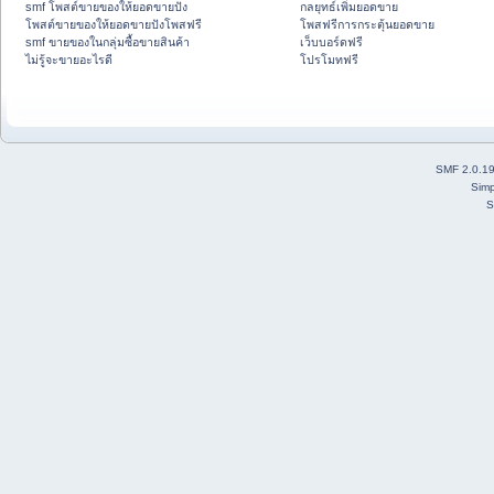
smf โพสต์ขายของให้ยอดขายปัง
กลยุทธ์เพิ่มยอดขาย
โพสต์ขายของให้ยอดขายปังโพสฟรี
โพสฟรีการกระตุ้นยอดขาย
smf ขายของในกลุ่มซื้อขายสินค้า
เว็บบอร์ดฟรี
ไม่รู้จะขายอะไรดี
โปรโมทฟรี
SMF 2.0.1
Simp
S