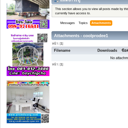
This section allows you to view all posts made by t
currently have access to.
Messages
Topics
Attachments
Attachments - coolprodee1
หน้า: [
1
]
Filename
Downloads
ข้อ
No attachm
หน้า: [
1
]