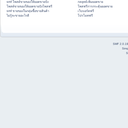
smf โพสต์ขายของให้ยอดขายปัง
กลยุทธ์เพิ่มยอดขาย
โพสต์ขายของให้ยอดขายปังโพสฟรี
โพสฟรีการกระตุ้นยอดขาย
smf ขายของในกลุ่มซื้อขายสินค้า
เว็บบอร์ดฟรี
ไม่รู้จะขายอะไรดี
โปรโมทฟรี
SMF 2.0.1
Simp
S