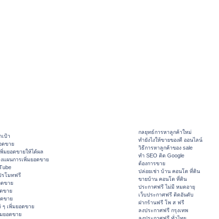
กลยุทธ์การหาลูกค้าใหม่
าเป้า
ทํายังไงให้ขายของดี ออนไลน์
ยอดขาย
วิธีการหาลูกค้าของ sale
ิ่มยอดขายให้ได้ผล
ทำ SEO ติด Google
างแผนการเพิ่มยอดขาย
ต้องการขาย
ouTube
ปล่อยเช่า บ้าน คอนโด ที่ดิน
ปรโมทฟรี
ขายบ้าน คอนโด ที่ดิน
อดขาย
ประกาศฟรี ไม่มี หมดอายุ
อดขาย
เว็บประกาศฟรี ติดอันดับ
ยอดขาย
ฝากร้านฟรี โพ ส ฟรี
 ๆ เพิ่มยอดขาย
ลงประกาศฟรี กรุงเทพ
ิ่มยอดขาย
ลงประกาศฟรี ทั่วไทย