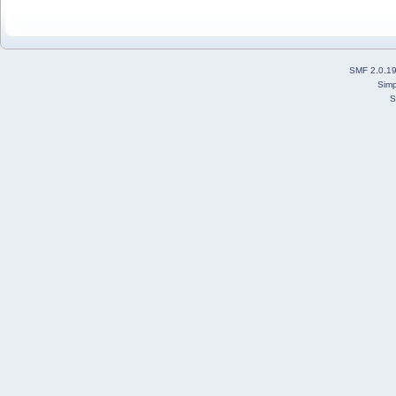
SMF 2.0.1
Simp
S