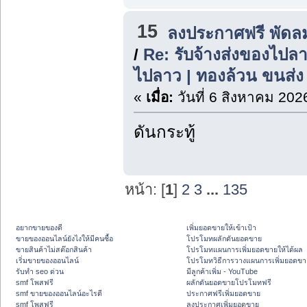
15
ลงประกาศฟรี พัดล
/
Re: รับจ้างส่งของไปลา
ไปลาว | ทองล้วน ขนส่ง
«
เมื่อ:
วันที่ 6 สิงหาคม 202
ดันกระทู้
หน้า: [
1
]
2
3
...
135
อยากขายของดี
เพิ่มยอดขายให้เข้าเป้า
ขายของออนไลน์ยังไงให้มีคนซื้อ
โปรโมทผลักดันยอดขาย
ขายสินค้าไม่สต๊อกสินค้า
โปรโมทแผนการเพิ่มยอดขายให้ได้ผล
เริ่มขายของออนไลน์
โปรโมทวิธีการวางแผนการเพิ่มยอดขา
รับทำ seo ด่วน
มีลูกค้าเพิ่ม - YouTube
smf โพสฟรี
ผลักดันยอดขายโปรโมทฟรี
smf ขายของออนไลน์อะไรดี
ประกาศฟรีเพิ่มยอดขาย
smf โพสฟรี
ลงประกาศเพิ่มยอดขาย