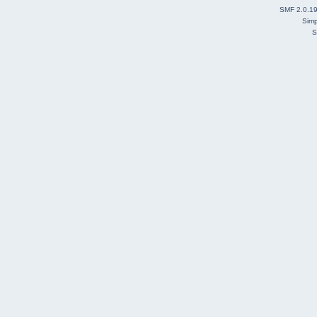
SMF 2.0.1
Simp
S