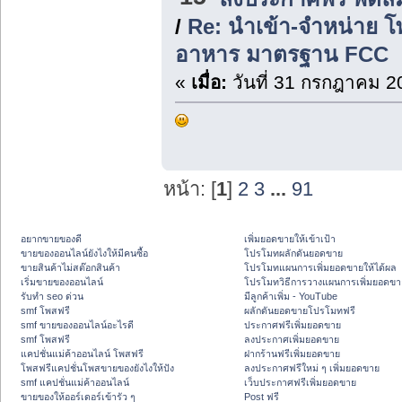
/
Re: นำเข้า-จำหน่าย โ
อาหาร มาตรฐาน FCC
«
เมื่อ:
วันที่ 31 กรกฎาคม 2
หน้า: [
1
]
2
3
...
91
อยากขายของดี
เพิ่มยอดขายให้เข้าเป้า
ขายของออนไลน์ยังไงให้มีคนซื้อ
โปรโมทผลักดันยอดขาย
ขายสินค้าไม่สต๊อกสินค้า
โปรโมทแผนการเพิ่มยอดขายให้ได้ผล
เริ่มขายของออนไลน์
โปรโมทวิธีการวางแผนการเพิ่มยอดขา
รับทำ seo ด่วน
มีลูกค้าเพิ่ม - YouTube
smf โพสฟรี
ผลักดันยอดขายโปรโมทฟรี
smf ขายของออนไลน์อะไรดี
ประกาศฟรีเพิ่มยอดขาย
smf โพสฟรี
ลงประกาศเพิ่มยอดขาย
แคปชั่นแม่ค้าออนไลน์ โพสฟรี
ฝากร้านฟรีเพิ่มยอดขาย
โพสฟรีแคปชั่นโพสขายของยังไงให้ปัง
ลงประกาศฟรีใหม่ ๆ เพิ่มยอดขาย
smf แคปชั่นแม่ค้าออนไลน์
เว็บประกาศฟรีเพิ่มยอดขาย
ขายของให้ออร์เดอร์เข้ารัว ๆ
Post ฟรี