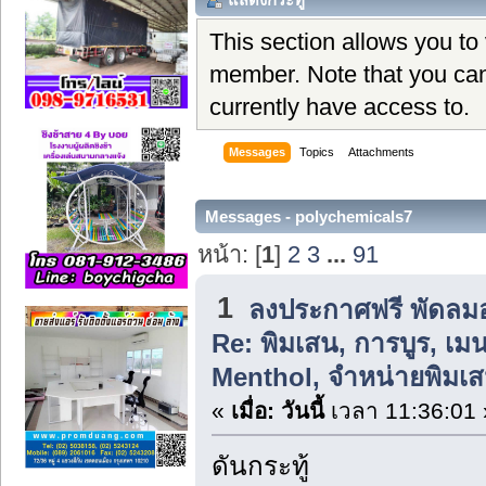
This section allows you to
member. Note that you can
currently have access to.
Messages
Topics
Attachments
Messages - polychemicals7
หน้า: [
1
]
2
3
...
91
1
ลงประกาศฟรี พัดลม
Re: พิมเสน, การบูร, เ
Menthol, จำหน่ายพิมเส
«
เมื่อ:
วันนี้
เวลา 11:36:01 
ดันกระทู้