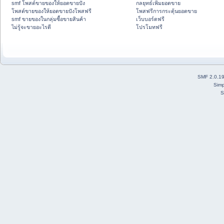
smf โพสต์ขายของให้ยอดขายปัง
กลยุทธ์เพิ่มยอดขาย
โพสต์ขายของให้ยอดขายปังโพสฟรี
โพสฟรีการกระตุ้นยอดขาย
smf ขายของในกลุ่มซื้อขายสินค้า
เว็บบอร์ดฟรี
ไม่รู้จะขายอะไรดี
โปรโมทฟรี
SMF 2.0.1
Simp
S