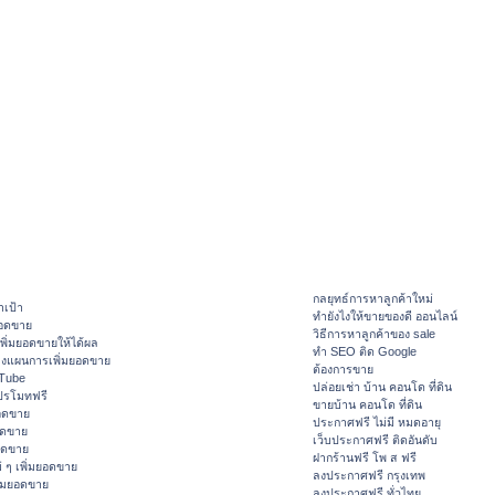
กลยุทธ์การหาลูกค้าใหม่
าเป้า
ทํายังไงให้ขายของดี ออนไลน์
ยอดขาย
วิธีการหาลูกค้าของ sale
ิ่มยอดขายให้ได้ผล
ทำ SEO ติด Google
างแผนการเพิ่มยอดขาย
ต้องการขาย
ouTube
ปล่อยเช่า บ้าน คอนโด ที่ดิน
ปรโมทฟรี
ขายบ้าน คอนโด ที่ดิน
อดขาย
ประกาศฟรี ไม่มี หมดอายุ
อดขาย
เว็บประกาศฟรี ติดอันดับ
ยอดขาย
ฝากร้านฟรี โพ ส ฟรี
 ๆ เพิ่มยอดขาย
ลงประกาศฟรี กรุงเทพ
ิ่มยอดขาย
ลงประกาศฟรี ทั่วไทย