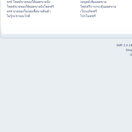
smf โพสต์ขายของให้ยอดขายปัง
กลยุทธ์เพิ่มยอดขาย
โพสต์ขายของให้ยอดขายปังโพสฟรี
โพสฟรีการกระตุ้นยอดขาย
smf ขายของในกลุ่มซื้อขายสินค้า
เว็บบอร์ดฟรี
ไม่รู้จะขายอะไรดี
โปรโมทฟรี
SMF 2.0.1
Simp
S