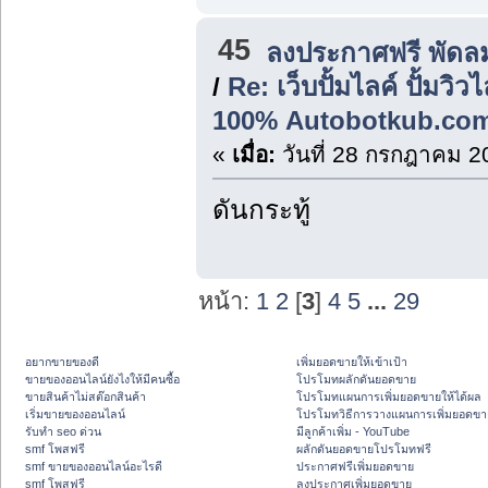
45
ลงประกาศฟรี พัดล
/
Re: เว็บปั้มไลค์ ปั้มวิ
100% Autobotkub.co
«
เมื่อ:
วันที่ 28 กรกฎาคม 2
ดันกระทู้
หน้า:
1
2
[
3
]
4
5
...
29
อยากขายของดี
เพิ่มยอดขายให้เข้าเป้า
ขายของออนไลน์ยังไงให้มีคนซื้อ
โปรโมทผลักดันยอดขาย
ขายสินค้าไม่สต๊อกสินค้า
โปรโมทแผนการเพิ่มยอดขายให้ได้ผล
เริ่มขายของออนไลน์
โปรโมทวิธีการวางแผนการเพิ่มยอดขา
รับทำ seo ด่วน
มีลูกค้าเพิ่ม - YouTube
smf โพสฟรี
ผลักดันยอดขายโปรโมทฟรี
smf ขายของออนไลน์อะไรดี
ประกาศฟรีเพิ่มยอดขาย
smf โพสฟรี
ลงประกาศเพิ่มยอดขาย