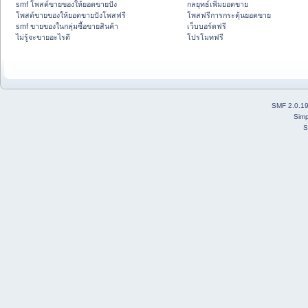
smf โพสต์ขายของให้ยอดขายปัง
กลยุทธ์เพิ่มยอดขาย
โพสต์ขายของให้ยอดขายปังโพสฟรี
โพสฟรีการกระตุ้นยอดขาย
smf ขายของในกลุ่มซื้อขายสินค้า
เว็บบอร์ดฟรี
ไม่รู้จะขายอะไรดี
โปรโมทฟรี
SMF 2.0.1
Simp
S