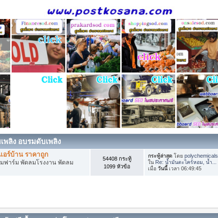
ับเพลิง อบรมดับเพลิง
อร์บ้าน ราคาถูก
กระทู้ล่าสุด
โดย
polychemical
54408 กระทู้
ดลมฟาร์ม พัดลมโรงงาน พัดลม
ใน
Re: น้ำมันตะไคร้หอม, น้ำ...
1099 หัวข้อ
เมื่อ
วันนี้
เวลา 06:49:45