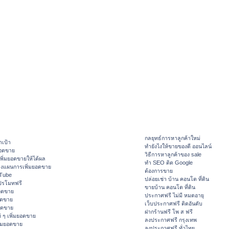
กลยุทธ์การหาลูกค้าใหม่
าเป้า
ทํายังไงให้ขายของดี ออนไลน์
ยอดขาย
วิธีการหาลูกค้าของ sale
ิ่มยอดขายให้ได้ผล
ทำ SEO ติด Google
างแผนการเพิ่มยอดขาย
ต้องการขาย
ouTube
ปล่อยเช่า บ้าน คอนโด ที่ดิน
ปรโมทฟรี
ขายบ้าน คอนโด ที่ดิน
อดขาย
ประกาศฟรี ไม่มี หมดอายุ
อดขาย
เว็บประกาศฟรี ติดอันดับ
ยอดขาย
ฝากร้านฟรี โพ ส ฟรี
 ๆ เพิ่มยอดขาย
ลงประกาศฟรี กรุงเทพ
ิ่มยอดขาย
ลงประกาศฟรี ทั่วไทย