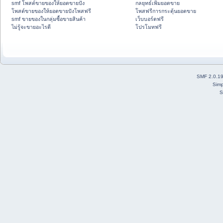
smf โพสต์ขายของให้ยอดขายปัง
กลยุทธ์เพิ่มยอดขาย
โพสต์ขายของให้ยอดขายปังโพสฟรี
โพสฟรีการกระตุ้นยอดขาย
smf ขายของในกลุ่มซื้อขายสินค้า
เว็บบอร์ดฟรี
ไม่รู้จะขายอะไรดี
โปรโมทฟรี
SMF 2.0.1
Simp
S