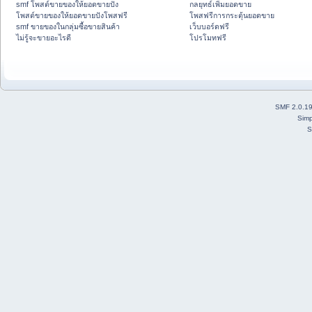
smf โพสต์ขายของให้ยอดขายปัง
กลยุทธ์เพิ่มยอดขาย
โพสต์ขายของให้ยอดขายปังโพสฟรี
โพสฟรีการกระตุ้นยอดขาย
smf ขายของในกลุ่มซื้อขายสินค้า
เว็บบอร์ดฟรี
ไม่รู้จะขายอะไรดี
โปรโมทฟรี
SMF 2.0.1
Simp
S